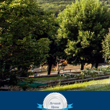
КОНТАКТЫ
ЕДИНОЙ СЛУЖБЫ БРОНИРОВАНИЯ:
8 (961) 444-23-23
(Бесплатный звонок)
kurortinfo@mail.ru
АДРЕС САНАТОРИЯ:
357432, г. Железноводск, п.
Иноземцево, мкр. «Лесной».